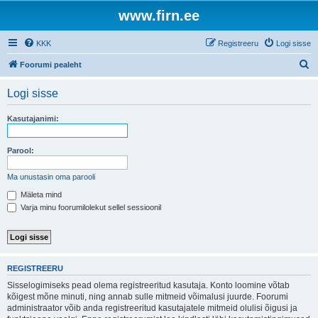
www.firn.ee
KKK
Registreeru
Logi sisse
O
Foorumi pealeht
t
Logi sisse
s
i
Kasutajanimi:
Parool:
Ma unustasin oma parooli
Mäleta mind
Varja minu foorumilolekut sellel sessioonil
REGISTREERU
Sisselogimiseks pead olema registreeritud kasutaja. Konto loomine võtab
kõigest mõne minuti, ning annab sulle mitmeid võimalusi juurde. Foorumi
administraator võib anda registreeritud kasutajatele mitmeid olulisi õigusi ja