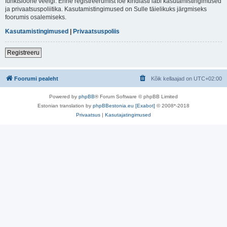
funktsioone veelgi. Enne registreerumist loe kindlasti läbi kasutamistingimused
ja privaatsuspoliitika. Kasutamistingimused on Sulle täielikuks järgmiseks
foorumis osalemiseks.
Kasutamistingimused
|
Privaatsuspoliis
Registreeru
Foorumi pealeht
Kõik kellaajad on
UTC+02:00
Powered by
phpBB
® Forum Software © phpBB Limited
Estonian translation by
phpBBestonia.eu [Exabot]
© 2008*-2018
Privaatsus
|
Kasutajatingimused