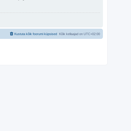
Kustuta kõik foorumi küpsised
Kõik kellaajad on
UTC+02:00