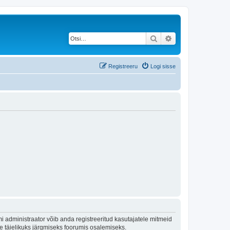
Otsi
Täiendatud otsing
Registreeru
Logi sisse
 administraator võib anda registreeritud kasutajatele mitmeid
lle täielikuks järgmiseks foorumis osalemiseks.