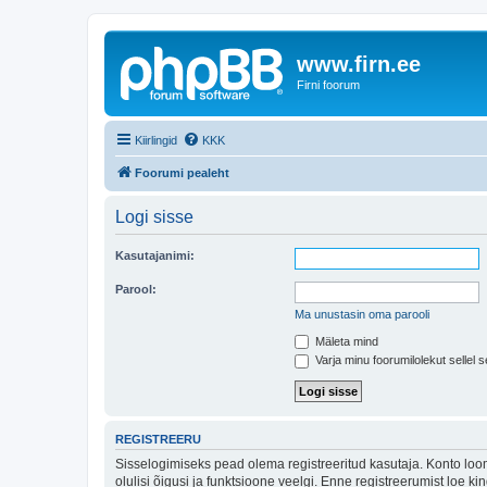
www.firn.ee
Firni foorum
Kiirlingid
KKK
Foorumi pealeht
Logi sisse
Kasutajanimi:
Parool:
Ma unustasin oma parooli
Mäleta mind
Varja minu foorumilolekut sellel s
REGISTREERU
Sisselogimiseks pead olema registreeritud kasutaja. Konto loom
olulisi õigusi ja funktsioone veelgi. Enne registreerumist loe k