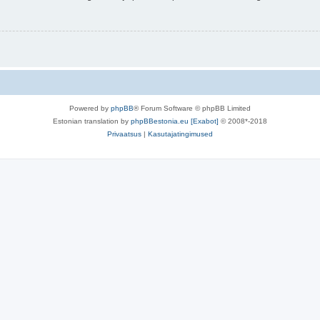
Powered by
phpBB
® Forum Software © phpBB Limited
Estonian translation by
phpBBestonia.eu [Exabot]
© 2008*-2018
Privaatsus
|
Kasutajatingimused