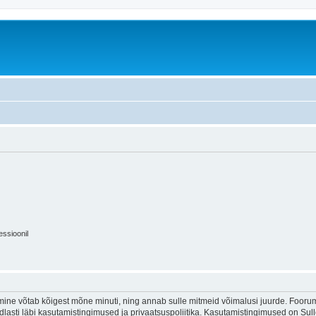
essioonil
ine võtab kõigest mõne minuti, ning annab sulle mitmeid võimalusi juurde. Foorumi
indlasti läbi kasutamistingimused ja privaatsuspoliitika. Kasutamistingimused on Su