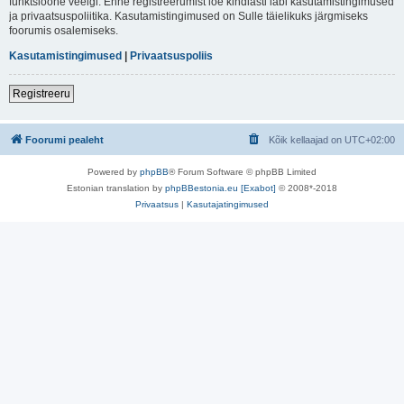
funktsioone veelgi. Enne registreerumist loe kindlasti läbi kasutamistingimused
ja privaatsuspoliitika. Kasutamistingimused on Sulle täielikuks järgmiseks
foorumis osalemiseks.
Kasutamistingimused
|
Privaatsuspoliis
Registreeru
Foorumi pealeht
Kõik kellaajad on
UTC+02:00
Powered by
phpBB
® Forum Software © phpBB Limited
Estonian translation by
phpBBestonia.eu [Exabot]
© 2008*-2018
Privaatsus
|
Kasutajatingimused