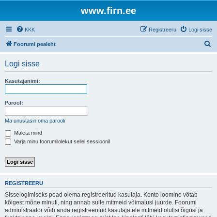
www.firn.ee
KKK
Registreeru
Logi sisse
O
Foorumi pealeht
t
Logi sisse
s
i
Kasutajanimi:
Parool:
Ma unustasin oma parooli
Mäleta mind
Varja minu foorumilolekut sellel sessioonil
REGISTREERU
Sisselogimiseks pead olema registreeritud kasutaja. Konto loomine võtab
kõigest mõne minuti, ning annab sulle mitmeid võimalusi juurde. Foorumi
administraator võib anda registreeritud kasutajatele mitmeid olulisi õigusi ja