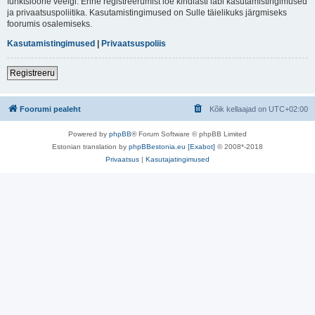
funktsioone veelgi. Enne registreerumist loe kindlasti läbi kasutamistingimused
ja privaatsuspoliitika. Kasutamistingimused on Sulle täielikuks järgmiseks
foorumis osalemiseks.
Kasutamistingimused
|
Privaatsuspoliis
Registreeru
Foorumi pealeht
Kõik kellaajad on
UTC+02:00
Powered by
phpBB
® Forum Software © phpBB Limited
Estonian translation by
phpBBestonia.eu [Exabot]
© 2008*-2018
Privaatsus
|
Kasutajatingimused