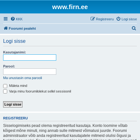
www.firn.ee
KKK
Registreeru
Logi sisse
O
Foorumi pealeht
t
Logi sisse
s
i
Kasutajanimi:
Parool:
Ma unustasin oma parooli
Mäleta mind
Varja minu foorumilolekut sellel sessioonil
REGISTREERU
Sisselogimiseks pead olema registreeritud kasutaja. Konto loomine võtab
kõigest mõne minuti, ning annab sulle mitmeid võimalusi juurde. Foorumi
administraator võib anda registreeritud kasutajatele mitmeid olulisi õigusi ja