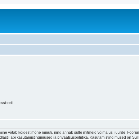
essioonil
ine võtab kõigest mõne minuti, ning annab sulle mitmeid võimalusi juurde. Foorumi
indlasti läbi kasutamistingimused ja privaatsuspoliitika. Kasutamistingimused on Su