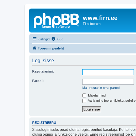
www.firn.ee
Firni foorum
Kiirlingid
KKK
Foorumi pealeht
Logi sisse
Kasutajanimi:
Parool:
Ma unustasin oma parooli
Mäleta mind
Varja minu foorumilolekut sellel s
REGISTREERU
Sisselogimiseks pead olema registreeritud kasutaja. Konto loom
olulisi õigusi ja funktsioone veelgi. Enne registreerumist loe k