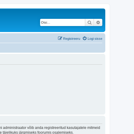
Otsi
Täiendatud otsing
Registreeru
Logi sisse
 administraator võib anda registreeritud kasutajatele mitmeid
lle täielikuks järgmiseks foorumis osalemiseks.