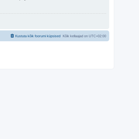
Kustuta kõik foorumi küpsised
Kõik kellaajad on
UTC+02:00