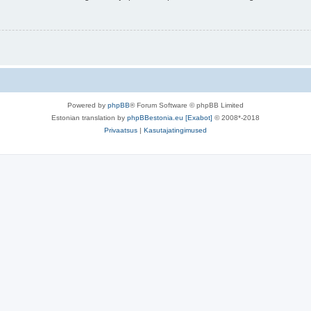
Powered by
phpBB
® Forum Software © phpBB Limited
Estonian translation by
phpBBestonia.eu [Exabot]
© 2008*-2018
Privaatsus
|
Kasutajatingimused