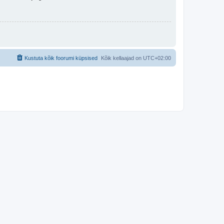
Kustuta kõik foorumi küpsised
Kõik kellaajad on
UTC+02:00