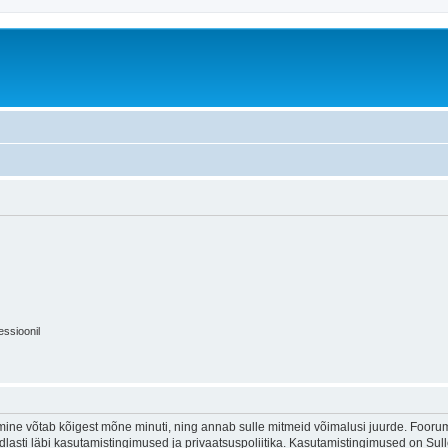
essioonil
ine võtab kõigest mõne minuti, ning annab sulle mitmeid võimalusi juurde. Foorumi
indlasti läbi kasutamistingimused ja privaatsuspoliitika. Kasutamistingimused on Su