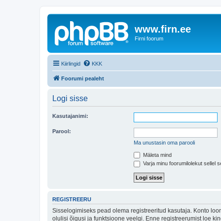
www.firn.ee
Firni foorum
Kiirlingid
KKK
Foorumi pealeht
Logi sisse
Kasutajanimi:
Parool:
Ma unustasin oma parooli
Mäleta mind
Varja minu foorumilolekut sellel s
REGISTREERU
Sisselogimiseks pead olema registreeritud kasutaja. Konto loom
olulisi õigusi ja funktsioone veelgi. Enne registreerumist loe k