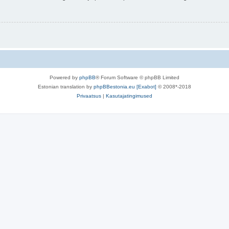
Powered by
phpBB
® Forum Software © phpBB Limited
Estonian translation by
phpBBestonia.eu [Exabot]
© 2008*-2018
Privaatsus
|
Kasutajatingimused