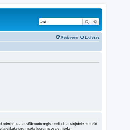
Otsi
Täiendatud otsing
Registreeru
Logi sisse
 administraator võib anda registreeritud kasutajatele mitmeid
lle täielikuks järgmiseks foorumis osalemiseks.