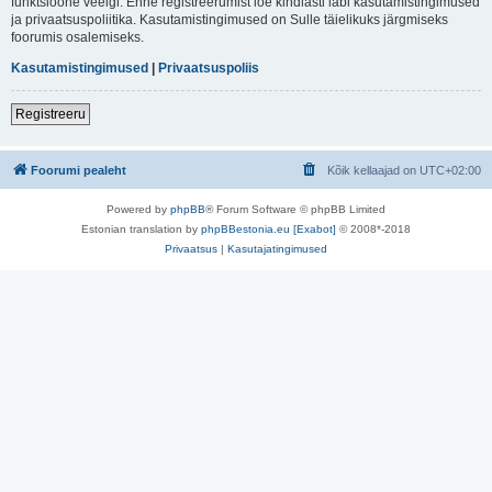
funktsioone veelgi. Enne registreerumist loe kindlasti läbi kasutamistingimused
ja privaatsuspoliitika. Kasutamistingimused on Sulle täielikuks järgmiseks
foorumis osalemiseks.
Kasutamistingimused
|
Privaatsuspoliis
Registreeru
Foorumi pealeht
Kõik kellaajad on
UTC+02:00
Powered by
phpBB
® Forum Software © phpBB Limited
Estonian translation by
phpBBestonia.eu [Exabot]
© 2008*-2018
Privaatsus
|
Kasutajatingimused