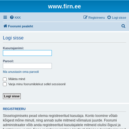
www.firn.ee
KKK
Registreeru
Logi sisse
O
Foorumi pealeht
t
Logi sisse
s
i
Kasutajanimi:
Parool:
Ma unustasin oma parooli
Mäleta mind
Varja minu foorumilolekut sellel sessioonil
REGISTREERU
Sisselogimiseks pead olema registreeritud kasutaja. Konto loomine võtab
kõigest mõne minuti, ning annab sulle mitmeid võimalusi juurde. Foorumi
administraator võib anda registreeritud kasutajatele mitmeid olulisi õigusi ja