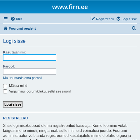
www.firn.ee
KKK
Registreeru
Logi sisse
O
Foorumi pealeht
t
Logi sisse
s
i
Kasutajanimi:
Parool:
Ma unustasin oma parooli
Mäleta mind
Varja minu foorumilolekut sellel sessioonil
REGISTREERU
Sisselogimiseks pead olema registreeritud kasutaja. Konto loomine võtab
kõigest mõne minuti, ning annab sulle mitmeid võimalusi juurde. Foorumi
administraator võib anda registreeritud kasutajatele mitmeid olulisi õigusi ja