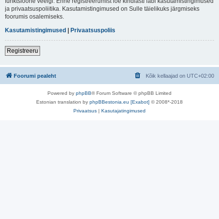
funktsioone veelgi. Enne registreerumist loe kindlasti läbi kasutamistingimused
ja privaatsuspoliitika. Kasutamistingimused on Sulle täielikuks järgmiseks
foorumis osalemiseks.
Kasutamistingimused
|
Privaatsuspoliis
Registreeru
Foorumi pealeht
Kõik kellaajad on
UTC+02:00
Powered by
phpBB
® Forum Software © phpBB Limited
Estonian translation by
phpBBestonia.eu [Exabot]
© 2008*-2018
Privaatsus
|
Kasutajatingimused