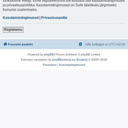
funktsioone veelgi. Enne registreerumist loe kindlasti läbi kasutamistingimused
ja privaatsuspoliitika. Kasutamistingimused on Sulle täielikuks järgmiseks
foorumis osalemiseks.
Kasutamistingimused
|
Privaatsuspoliis
Registreeru
Foorumi pealeht
Kõik kellaajad on
UTC+02:00
Powered by
phpBB
® Forum Software © phpBB Limited
Estonian translation by
phpBBestonia.eu [Exabot]
© 2008*-2018
Privaatsus
|
Kasutajatingimused