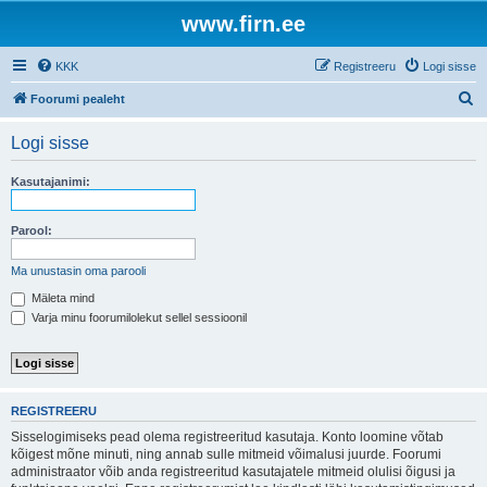
www.firn.ee
KKK
Registreeru
Logi sisse
O
Foorumi pealeht
t
Logi sisse
s
i
Kasutajanimi:
Parool:
Ma unustasin oma parooli
Mäleta mind
Varja minu foorumilolekut sellel sessioonil
REGISTREERU
Sisselogimiseks pead olema registreeritud kasutaja. Konto loomine võtab
kõigest mõne minuti, ning annab sulle mitmeid võimalusi juurde. Foorumi
administraator võib anda registreeritud kasutajatele mitmeid olulisi õigusi ja