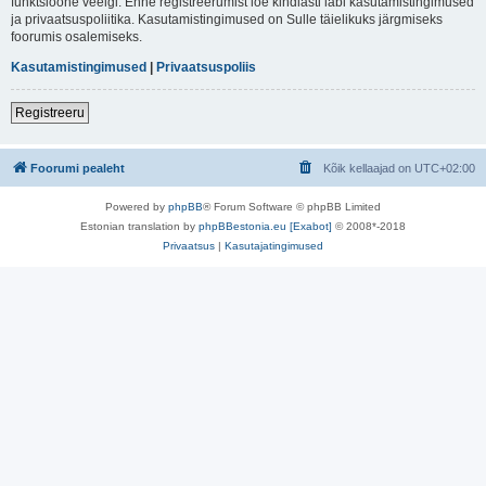
funktsioone veelgi. Enne registreerumist loe kindlasti läbi kasutamistingimused
ja privaatsuspoliitika. Kasutamistingimused on Sulle täielikuks järgmiseks
foorumis osalemiseks.
Kasutamistingimused
|
Privaatsuspoliis
Registreeru
Foorumi pealeht
Kõik kellaajad on
UTC+02:00
Powered by
phpBB
® Forum Software © phpBB Limited
Estonian translation by
phpBBestonia.eu [Exabot]
© 2008*-2018
Privaatsus
|
Kasutajatingimused