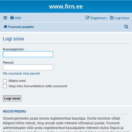
www.firn.ee
KKK
Registreeru
Logi sisse
O
Foorumi pealeht
t
Logi sisse
s
i
Kasutajanimi:
Parool:
Ma unustasin oma parooli
Mäleta mind
Varja minu foorumilolekut sellel sessioonil
REGISTREERU
Sisselogimiseks pead olema registreeritud kasutaja. Konto loomine võtab
kõigest mõne minuti, ning annab sulle mitmeid võimalusi juurde. Foorumi
administraator võib anda registreeritud kasutajatele mitmeid olulisi õigusi ja