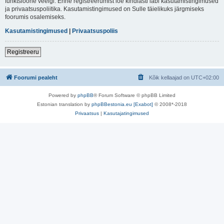
funktsioone veelgi. Enne registreerumist loe kindlasti läbi kasutamistingimused
ja privaatsuspoliitika. Kasutamistingimused on Sulle täielikuks järgmiseks
foorumis osalemiseks.
Kasutamistingimused
|
Privaatsuspoliis
Registreeru
Foorumi pealeht
Kõik kellaajad on
UTC+02:00
Powered by
phpBB
® Forum Software © phpBB Limited
Estonian translation by
phpBBestonia.eu [Exabot]
© 2008*-2018
Privaatsus
|
Kasutajatingimused