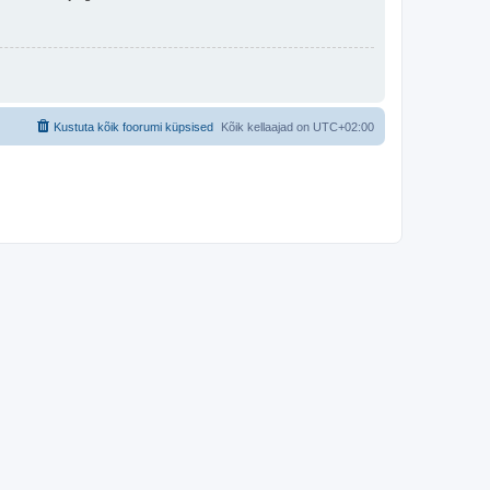
Kustuta kõik foorumi küpsised
Kõik kellaajad on
UTC+02:00