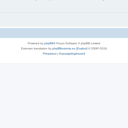
Powered by
phpBB
® Forum Software © phpBB Limited
Estonian translation by
phpBBestonia.eu [Exabot]
© 2008*-2018
Privaatsus
|
Kasutajatingimused