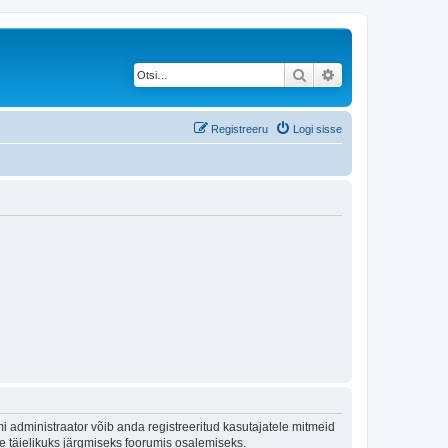
Otsi
Täiendatud otsing
Registreeru
Logi sisse
 administraator võib anda registreeritud kasutajatele mitmeid
lle täielikuks järgmiseks foorumis osalemiseks.