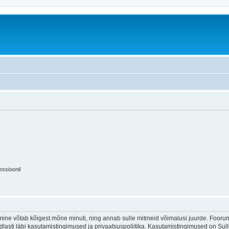
essioonil
ine võtab kõigest mõne minuti, ning annab sulle mitmeid võimalusi juurde. Foorumi
indlasti läbi kasutamistingimused ja privaatsuspoliitika. Kasutamistingimused on Su