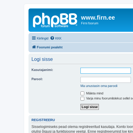
www.firn.ee
Firni foorum
Kiirlingid
KKK
Foorumi pealeht
Logi sisse
Kasutajanimi:
Parool:
Ma unustasin oma parooli
Mäleta mind
Varja minu foorumilolekut sellel s
REGISTREERU
Sisselogimiseks pead olema registreeritud kasutaja. Konto loom
olulisi õigusi ja funktsioone veelgi. Enne registreerumist loe k