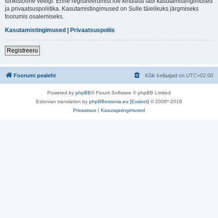
funktsioone veelgi. Enne registreerumist loe kindlasti läbi kasutamistingimused
ja privaatsuspoliitika. Kasutamistingimused on Sulle täielikuks järgmiseks
foorumis osalemiseks.
Kasutamistingimused
|
Privaatsuspoliis
Registreeru
Foorumi pealeht
Kõik kellaajad on
UTC+02:00
Powered by
phpBB
® Forum Software © phpBB Limited
Estonian translation by
phpBBestonia.eu [Exabot]
© 2008*-2018
Privaatsus
|
Kasutajatingimused