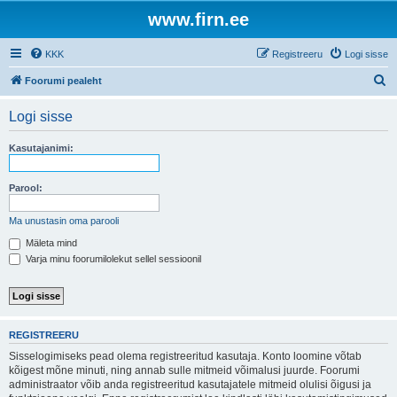
www.firn.ee
KKK
Registreeru
Logi sisse
O
Foorumi pealeht
t
Logi sisse
s
i
Kasutajanimi:
Parool:
Ma unustasin oma parooli
Mäleta mind
Varja minu foorumilolekut sellel sessioonil
REGISTREERU
Sisselogimiseks pead olema registreeritud kasutaja. Konto loomine võtab
kõigest mõne minuti, ning annab sulle mitmeid võimalusi juurde. Foorumi
administraator võib anda registreeritud kasutajatele mitmeid olulisi õigusi ja