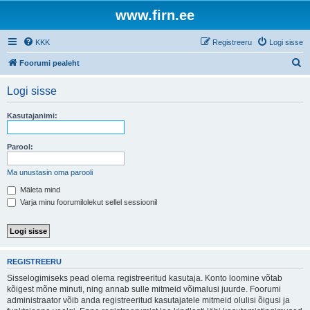
www.firn.ee
KKK
Registreeru
Logi sisse
O
Foorumi pealeht
t
Logi sisse
s
i
Kasutajanimi:
Parool:
Ma unustasin oma parooli
Mäleta mind
Varja minu foorumilolekut sellel sessioonil
REGISTREERU
Sisselogimiseks pead olema registreeritud kasutaja. Konto loomine võtab
kõigest mõne minuti, ning annab sulle mitmeid võimalusi juurde. Foorumi
administraator võib anda registreeritud kasutajatele mitmeid olulisi õigusi ja