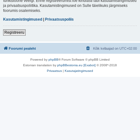
funktsioone veelgi. Enne registreerumist loe kindlasti läbi kasutamistingimused
ja privaatsuspoliitika. Kasutamistingimused on Sulle täielikuks järgmiseks
foorumis osalemiseks.
Kasutamistingimused
|
Privaatsuspoliis
Registreeru
Foorumi pealeht
Kõik kellaajad on
UTC+02:00
Powered by
phpBB
® Forum Software © phpBB Limited
Estonian translation by
phpBBestonia.eu [Exabot]
© 2008*-2018
Privaatsus
|
Kasutajatingimused