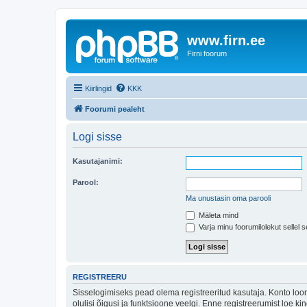
www.firn.ee
Firni foorum
Kiirlingid
KKK
Foorumi pealeht
Logi sisse
Kasutajanimi:
Parool:
Ma unustasin oma parooli
Mäleta mind
Varja minu foorumilolekut sellel s
REGISTREERU
Sisselogimiseks pead olema registreeritud kasutaja. Konto loom
olulisi õigusi ja funktsioone veelgi. Enne registreerumist loe k