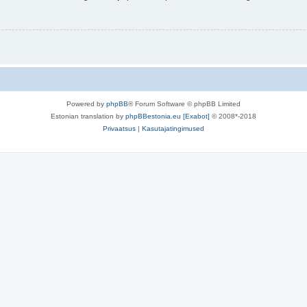
Powered by
phpBB
® Forum Software © phpBB Limited
Estonian translation by
phpBBestonia.eu [Exabot]
© 2008*-2018
Privaatsus
|
Kasutajatingimused