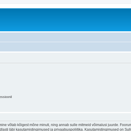
essioonil
ine võtab kõigest mõne minuti, ning annab sulle mitmeid võimalusi juurde. Foorumi
indlasti läbi kasutamistingimused ja privaatsuspoliitika. Kasutamistingimused on Su