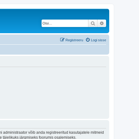
Otsi
Täiendatud otsing
Registreeru
Logi sisse
 administraator võib anda registreeritud kasutajatele mitmeid
lle täielikuks järgmiseks foorumis osalemiseks.