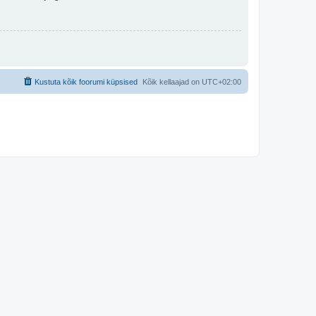
Kustuta kõik foorumi küpsised
Kõik kellaajad on
UTC+02:00