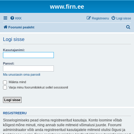
www.firn.ee
KKK
Registreeru
Logi sisse
O
Foorumi pealeht
t
Logi sisse
s
i
Kasutajanimi:
Parool:
Ma unustasin oma parooli
Mäleta mind
Varja minu foorumilolekut sellel sessioonil
REGISTREERU
Sisselogimiseks pead olema registreeritud kasutaja. Konto loomine võtab
kõigest mõne minuti, ning annab sulle mitmeid võimalusi juurde. Foorumi
administraator võib anda registreeritud kasutajatele mitmeid olulisi õigusi ja