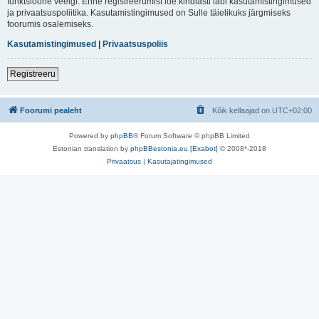
funktsioone veelgi. Enne registreerumist loe kindlasti läbi kasutamistingimused
ja privaatsuspoliitika. Kasutamistingimused on Sulle täielikuks järgmiseks
foorumis osalemiseks.
Kasutamistingimused
|
Privaatsuspoliis
Registreeru
Foorumi pealeht
Kõik kellaajad on
UTC+02:00
Powered by
phpBB
® Forum Software © phpBB Limited
Estonian translation by
phpBBestonia.eu [Exabot]
© 2008*-2018
Privaatsus
|
Kasutajatingimused