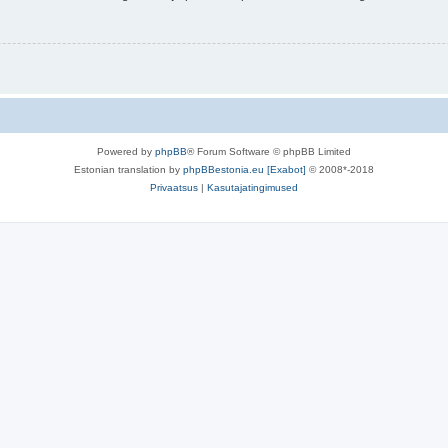
Powered by
phpBB
® Forum Software © phpBB Limited
Estonian translation by
phpBBestonia.eu [Exabot]
© 2008*-2018
Privaatsus
|
Kasutajatingimused