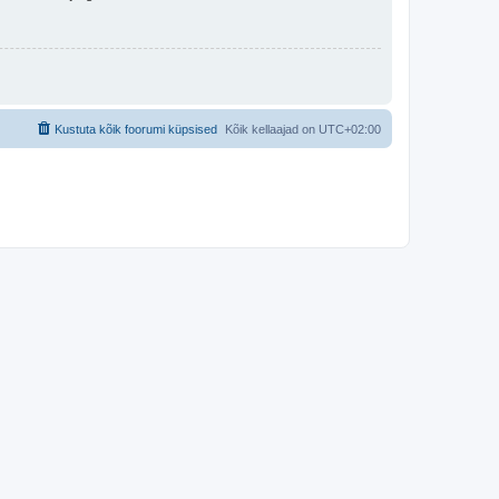
Kustuta kõik foorumi küpsised
Kõik kellaajad on
UTC+02:00