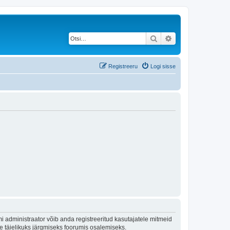
Otsi
Täiendatud otsing
Registreeru
Logi sisse
 administraator võib anda registreeritud kasutajatele mitmeid
lle täielikuks järgmiseks foorumis osalemiseks.