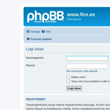
www.firn.ee
Firni foorum
Kiirlingid
KKK
Foorumi pealeht
Logi sisse
Kasutajanimi:
Parool:
Ma unustasin oma parooli
Mäleta mind
Varja minu foorumilolekut sellel s
REGISTREERU
Sisselogimiseks pead olema registreeritud kasutaja. Konto loom
olulisi õigusi ja funktsioone veelgi. Enne registreerumist loe k