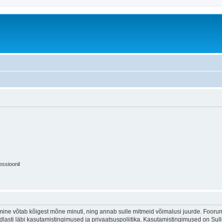
essioonil
ine võtab kõigest mõne minuti, ning annab sulle mitmeid võimalusi juurde. Foorumi
indlasti läbi kasutamistingimused ja privaatsuspoliitika. Kasutamistingimused on Su