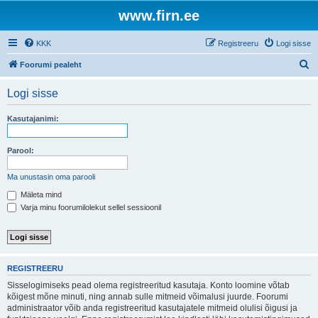
www.firn.ee
KKK
Registreeru
Logi sisse
O
Foorumi pealeht
t
Logi sisse
s
i
Kasutajanimi:
Parool:
Ma unustasin oma parooli
Mäleta mind
Varja minu foorumilolekut sellel sessioonil
REGISTREERU
Sisselogimiseks pead olema registreeritud kasutaja. Konto loomine võtab
kõigest mõne minuti, ning annab sulle mitmeid võimalusi juurde. Foorumi
administraator võib anda registreeritud kasutajatele mitmeid olulisi õigusi ja