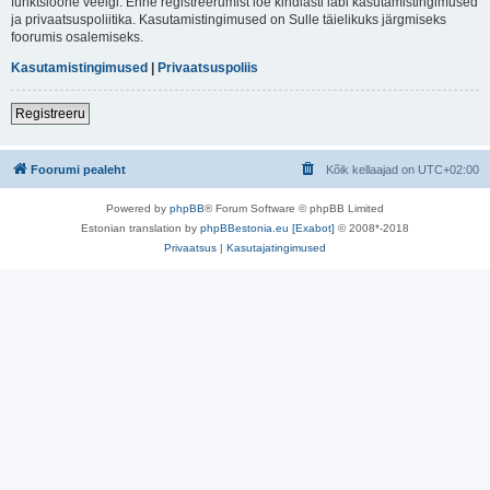
funktsioone veelgi. Enne registreerumist loe kindlasti läbi kasutamistingimused
ja privaatsuspoliitika. Kasutamistingimused on Sulle täielikuks järgmiseks
foorumis osalemiseks.
Kasutamistingimused
|
Privaatsuspoliis
Registreeru
Foorumi pealeht
Kõik kellaajad on
UTC+02:00
Powered by
phpBB
® Forum Software © phpBB Limited
Estonian translation by
phpBBestonia.eu [Exabot]
© 2008*-2018
Privaatsus
|
Kasutajatingimused