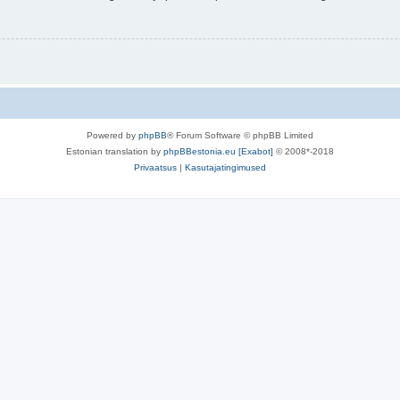
Powered by
phpBB
® Forum Software © phpBB Limited
Estonian translation by
phpBBestonia.eu [Exabot]
© 2008*-2018
Privaatsus
|
Kasutajatingimused