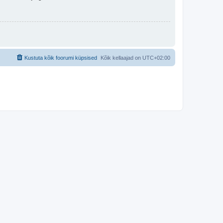
Kustuta kõik foorumi küpsised
Kõik kellaajad on
UTC+02:00