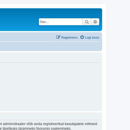
Otsi
Täiendatud otsing
Registreeru
Logi sisse
 administraator võib anda registreeritud kasutajatele mitmeid
lle täielikuks järgmiseks foorumis osalemiseks.