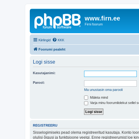
www.firn.ee
Firni foorum
Kiirlingid
KKK
Foorumi pealeht
Logi sisse
Kasutajanimi:
Parool:
Ma unustasin oma parooli
Mäleta mind
Varja minu foorumilolekut sellel s
REGISTREERU
Sisselogimiseks pead olema registreeritud kasutaja. Konto loom
olulisi õigusi ja funktsioone veelgi. Enne registreerumist loe k