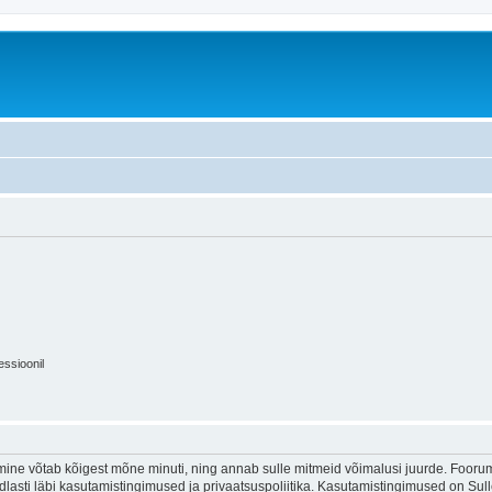
essioonil
ine võtab kõigest mõne minuti, ning annab sulle mitmeid võimalusi juurde. Foorumi
indlasti läbi kasutamistingimused ja privaatsuspoliitika. Kasutamistingimused on Su