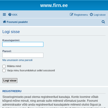
www.firn.ee
KKK
Registreeru
Logi sisse
O
Foorumi pealeht
t
Logi sisse
s
i
Kasutajanimi:
Parool:
Ma unustasin oma parooli
Mäleta mind
Varja minu foorumilolekut sellel sessioonil
REGISTREERU
Sisselogimiseks pead olema registreeritud kasutaja. Konto loomine võtab
kõigest mõne minuti, ning annab sulle mitmeid võimalusi juurde. Foorumi
administraator võib anda registreeritud kasutajatele mitmeid olulisi õigusi ja