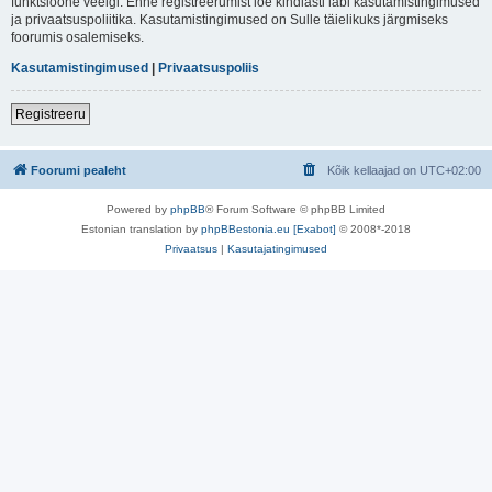
funktsioone veelgi. Enne registreerumist loe kindlasti läbi kasutamistingimused
ja privaatsuspoliitika. Kasutamistingimused on Sulle täielikuks järgmiseks
foorumis osalemiseks.
Kasutamistingimused
|
Privaatsuspoliis
Registreeru
Foorumi pealeht
Kõik kellaajad on
UTC+02:00
Powered by
phpBB
® Forum Software © phpBB Limited
Estonian translation by
phpBBestonia.eu [Exabot]
© 2008*-2018
Privaatsus
|
Kasutajatingimused