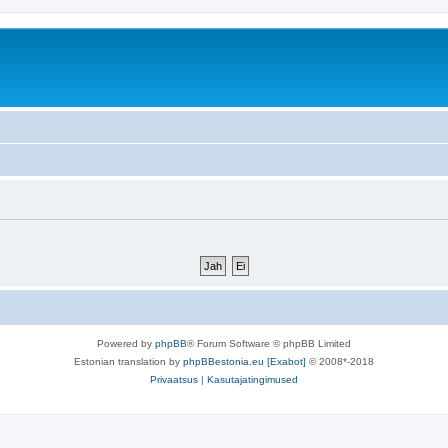
Powered by
phpBB
® Forum Software © phpBB Limited
Estonian translation by
phpBBestonia.eu [Exabot]
© 2008*-2018
Privaatsus
|
Kasutajatingimused