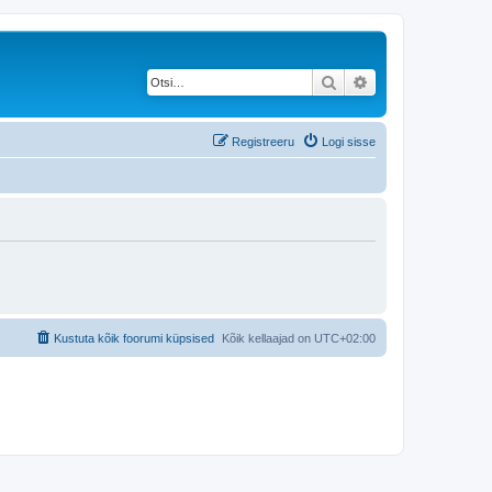
Otsi
Täiendatud otsing
Registreeru
Logi sisse
Kustuta kõik foorumi küpsised
Kõik kellaajad on
UTC+02:00