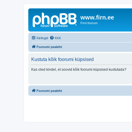
www.firn.ee
Firni foorum
Kiirlingid
KKK
Foorumi pealeht
Kustuta kõik foorumi küpsised
Kas oled kindel, et soovid kõik foorumi küpsised kustutada?
Foorumi pealeht