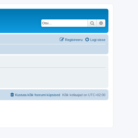
Otsi
Täiendatud otsing
Registreeru
Logi sisse
Kustuta kõik foorumi küpsised
Kõik kellaajad on
UTC+02:00