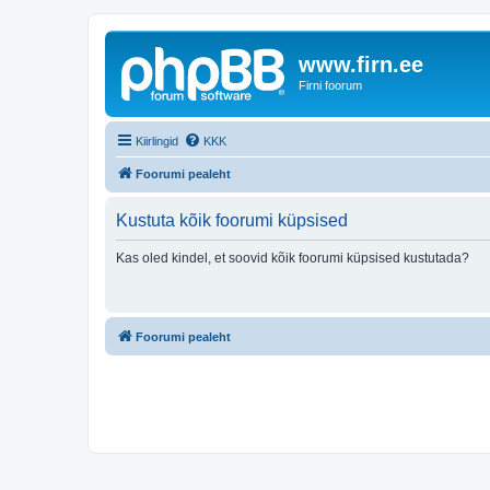
www.firn.ee
Firni foorum
Kiirlingid
KKK
Foorumi pealeht
Kustuta kõik foorumi küpsised
Kas oled kindel, et soovid kõik foorumi küpsised kustutada?
Foorumi pealeht