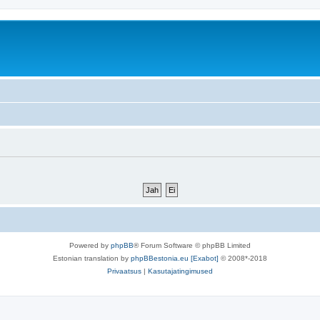
Powered by
phpBB
® Forum Software © phpBB Limited
Estonian translation by
phpBBestonia.eu [Exabot]
© 2008*-2018
Privaatsus
|
Kasutajatingimused