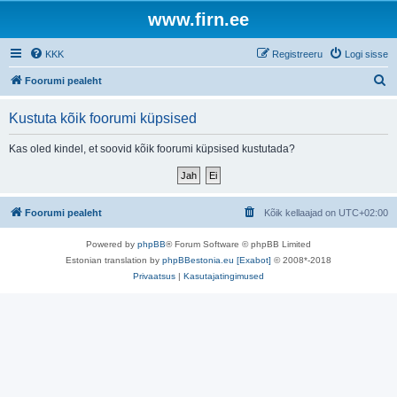
www.firn.ee
KKK
Registreeru
Logi sisse
O
Foorumi pealeht
t
Kustuta kõik foorumi küpsised
s
i
Kas oled kindel, et soovid kõik foorumi küpsised kustutada?
Foorumi pealeht
Kõik kellaajad on
UTC+02:00
Powered by
phpBB
® Forum Software © phpBB Limited
Estonian translation by
phpBBestonia.eu [Exabot]
© 2008*-2018
Privaatsus
|
Kasutajatingimused