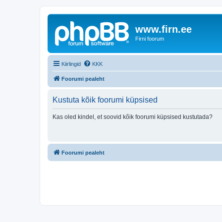
www.firn.ee
Firni foorum
Kiirlingid
KKK
Foorumi pealeht
Kustuta kõik foorumi küpsised
Kas oled kindel, et soovid kõik foorumi küpsised kustutada?
Foorumi pealeht