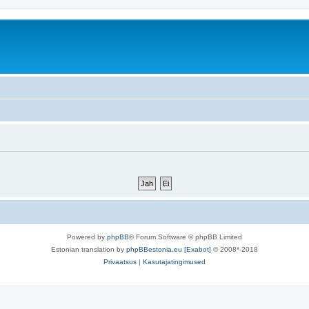
Powered by
phpBB
® Forum Software © phpBB Limited
Estonian translation by
phpBBestonia.eu [Exabot]
© 2008*-2018
Privaatsus
|
Kasutajatingimused