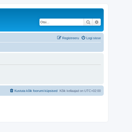
Otsi
Täiendatud otsing
Registreeru
Logi sisse
Kustuta kõik foorumi küpsised
Kõik kellaajad on
UTC+02:00