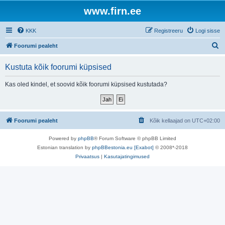
www.firn.ee
KKK
Registreeru
Logi sisse
O
Foorumi pealeht
t
Kustuta kõik foorumi küpsised
s
i
Kas oled kindel, et soovid kõik foorumi küpsised kustutada?
Foorumi pealeht
Kõik kellaajad on
UTC+02:00
Powered by
phpBB
® Forum Software © phpBB Limited
Estonian translation by
phpBBestonia.eu [Exabot]
© 2008*-2018
Privaatsus
|
Kasutajatingimused