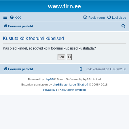
www.firn.ee
KKK
Registreeru
Logi sisse
O
Foorumi pealeht
t
Kustuta kõik foorumi küpsised
s
i
Kas oled kindel, et soovid kõik foorumi küpsised kustutada?
Foorumi pealeht
Kõik kellaajad on
UTC+02:00
Powered by
phpBB
® Forum Software © phpBB Limited
Estonian translation by
phpBBestonia.eu [Exabot]
© 2008*-2018
Privaatsus
|
Kasutajatingimused