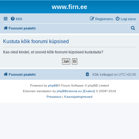
www.firn.ee
KKK
Registreeru
Logi sisse
O
Foorumi pealeht
t
Kustuta kõik foorumi küpsised
s
i
Kas oled kindel, et soovid kõik foorumi küpsised kustutada?
Foorumi pealeht
Kõik kellaajad on
UTC+02:00
Powered by
phpBB
® Forum Software © phpBB Limited
Estonian translation by
phpBBestonia.eu [Exabot]
© 2008*-2018
Privaatsus
|
Kasutajatingimused