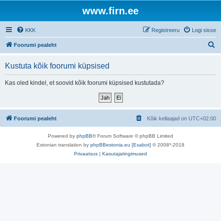
www.firn.ee
KKK
Registreeru
Logi sisse
O
Foorumi pealeht
t
Kustuta kõik foorumi küpsised
s
i
Kas oled kindel, et soovid kõik foorumi küpsised kustutada?
Foorumi pealeht
Kõik kellaajad on
UTC+02:00
Powered by
phpBB
® Forum Software © phpBB Limited
Estonian translation by
phpBBestonia.eu [Exabot]
© 2008*-2018
Privaatsus
|
Kasutajatingimused