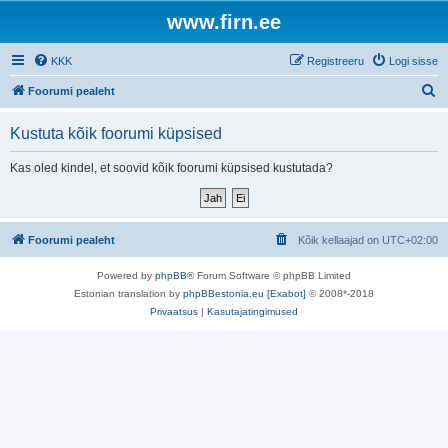
www.firn.ee
KKK
Registreeru
Logi sisse
O
Foorumi pealeht
t
Kustuta kõik foorumi küpsised
s
i
Kas oled kindel, et soovid kõik foorumi küpsised kustutada?
Foorumi pealeht
Kõik kellaajad on
UTC+02:00
Powered by
phpBB
® Forum Software © phpBB Limited
Estonian translation by
phpBBestonia.eu [Exabot]
© 2008*-2018
Privaatsus
|
Kasutajatingimused