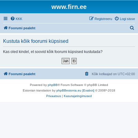
www.firn.ee
KKK
Registreeru
Logi sisse
O
Foorumi pealeht
t
Kustuta kõik foorumi küpsised
s
i
Kas oled kindel, et soovid kõik foorumi küpsised kustutada?
Foorumi pealeht
Kõik kellaajad on
UTC+02:00
Powered by
phpBB
® Forum Software © phpBB Limited
Estonian translation by
phpBBestonia.eu [Exabot]
© 2008*-2018
Privaatsus
|
Kasutajatingimused