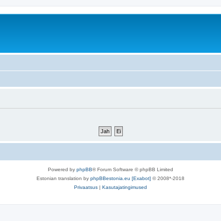
Powered by
phpBB
® Forum Software © phpBB Limited
Estonian translation by
phpBBestonia.eu [Exabot]
© 2008*-2018
Privaatsus
|
Kasutajatingimused