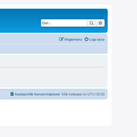
Otsi
Täiendatud otsing
Registreeru
Logi sisse
Kustuta kõik foorumi küpsised
Kõik kellaajad on
UTC+02:00