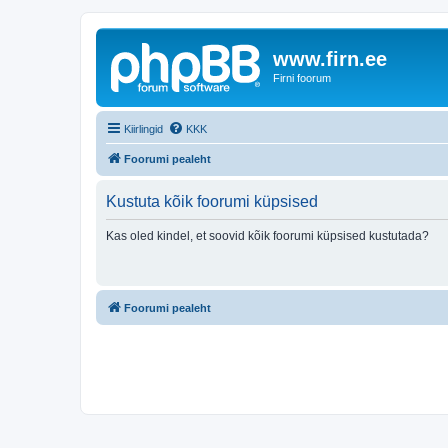
www.firn.ee
Firni foorum
Kiirlingid
KKK
Foorumi pealeht
Kustuta kõik foorumi küpsised
Kas oled kindel, et soovid kõik foorumi küpsised kustutada?
Foorumi pealeht