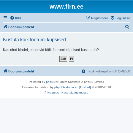
www.firn.ee
KKK
Registreeru
Logi sisse
O
Foorumi pealeht
t
Kustuta kõik foorumi küpsised
s
i
Kas oled kindel, et soovid kõik foorumi küpsised kustutada?
Foorumi pealeht
Kõik kellaajad on
UTC+02:00
Powered by
phpBB
® Forum Software © phpBB Limited
Estonian translation by
phpBBestonia.eu [Exabot]
© 2008*-2018
Privaatsus
|
Kasutajatingimused