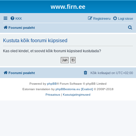
www.firn.ee
KKK
Registreeru
Logi sisse
O
Foorumi pealeht
t
Kustuta kõik foorumi küpsised
s
i
Kas oled kindel, et soovid kõik foorumi küpsised kustutada?
Foorumi pealeht
Kõik kellaajad on
UTC+02:00
Powered by
phpBB
® Forum Software © phpBB Limited
Estonian translation by
phpBBestonia.eu [Exabot]
© 2008*-2018
Privaatsus
|
Kasutajatingimused