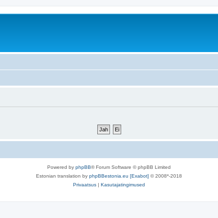
Powered by
phpBB
® Forum Software © phpBB Limited
Estonian translation by
phpBBestonia.eu [Exabot]
© 2008*-2018
Privaatsus
|
Kasutajatingimused