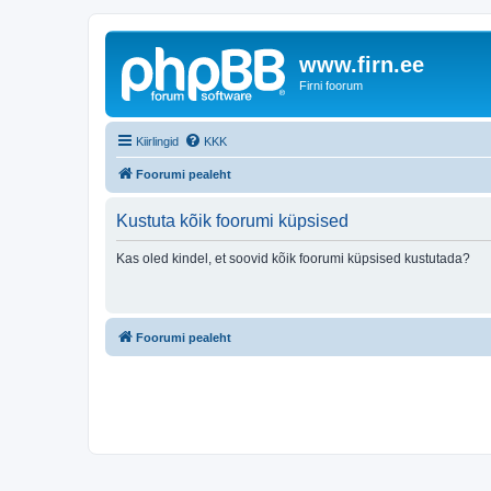
www.firn.ee
Firni foorum
Kiirlingid
KKK
Foorumi pealeht
Kustuta kõik foorumi küpsised
Kas oled kindel, et soovid kõik foorumi küpsised kustutada?
Foorumi pealeht