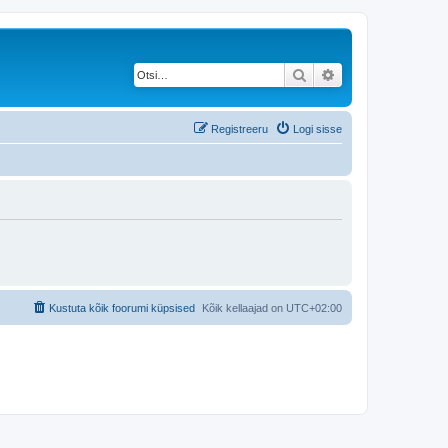
Otsi
Täiendatud otsing
Registreeru
Logi sisse
Kustuta kõik foorumi küpsised
Kõik kellaajad on
UTC+02:00