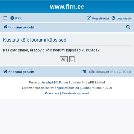
www.firn.ee
KKK
Registreeru
Logi sisse
O
Foorumi pealeht
t
Kustuta kõik foorumi küpsised
s
i
Kas oled kindel, et soovid kõik foorumi küpsised kustutada?
Foorumi pealeht
Kõik kellaajad on
UTC+02:00
Powered by
phpBB
® Forum Software © phpBB Limited
Estonian translation by
phpBBestonia.eu [Exabot]
© 2008*-2018
Privaatsus
|
Kasutajatingimused