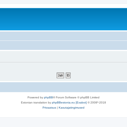
Powered by
phpBB
® Forum Software © phpBB Limited
Estonian translation by
phpBBestonia.eu [Exabot]
© 2008*-2018
Privaatsus
|
Kasutajatingimused