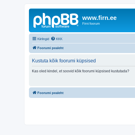
www.firn.ee
Firni foorum
Kiirlingid
KKK
Foorumi pealeht
Kustuta kõik foorumi küpsised
Kas oled kindel, et soovid kõik foorumi küpsised kustutada?
Foorumi pealeht