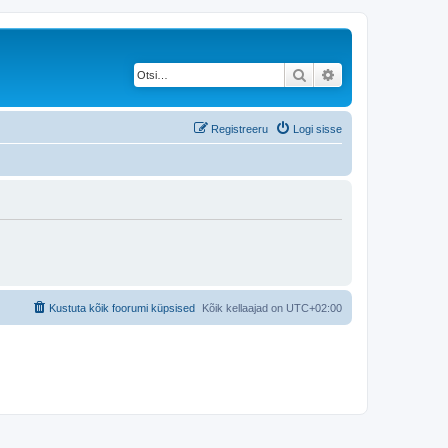
Otsi
Täiendatud otsing
Registreeru
Logi sisse
Kustuta kõik foorumi küpsised
Kõik kellaajad on
UTC+02:00