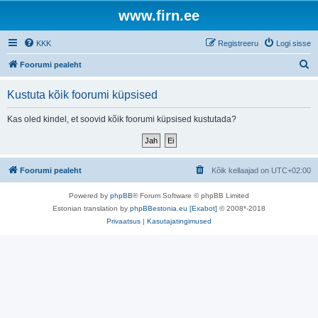
www.firn.ee
KKK
Registreeru
Logi sisse
O
Foorumi pealeht
t
Kustuta kõik foorumi küpsised
s
i
Kas oled kindel, et soovid kõik foorumi küpsised kustutada?
Foorumi pealeht
Kõik kellaajad on
UTC+02:00
Powered by
phpBB
® Forum Software © phpBB Limited
Estonian translation by
phpBBestonia.eu [Exabot]
© 2008*-2018
Privaatsus
|
Kasutajatingimused