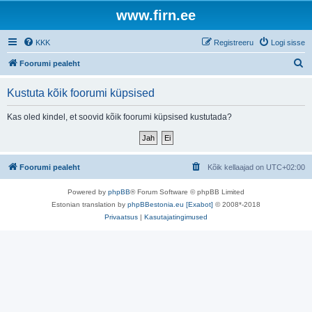
www.firn.ee
KKK
Registreeru
Logi sisse
O
Foorumi pealeht
t
Kustuta kõik foorumi küpsised
s
i
Kas oled kindel, et soovid kõik foorumi küpsised kustutada?
Foorumi pealeht
Kõik kellaajad on
UTC+02:00
Powered by
phpBB
® Forum Software © phpBB Limited
Estonian translation by
phpBBestonia.eu [Exabot]
© 2008*-2018
Privaatsus
|
Kasutajatingimused