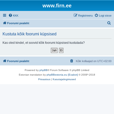
www.firn.ee
KKK
Registreeru
Logi sisse
O
Foorumi pealeht
t
Kustuta kõik foorumi küpsised
s
i
Kas oled kindel, et soovid kõik foorumi küpsised kustutada?
Foorumi pealeht
Kõik kellaajad on
UTC+02:00
Powered by
phpBB
® Forum Software © phpBB Limited
Estonian translation by
phpBBestonia.eu [Exabot]
© 2008*-2018
Privaatsus
|
Kasutajatingimused