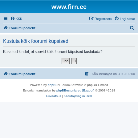
www.firn.ee
KKK
Registreeru
Logi sisse
O
Foorumi pealeht
t
Kustuta kõik foorumi küpsised
s
i
Kas oled kindel, et soovid kõik foorumi küpsised kustutada?
Foorumi pealeht
Kõik kellaajad on
UTC+02:00
Powered by
phpBB
® Forum Software © phpBB Limited
Estonian translation by
phpBBestonia.eu [Exabot]
© 2008*-2018
Privaatsus
|
Kasutajatingimused