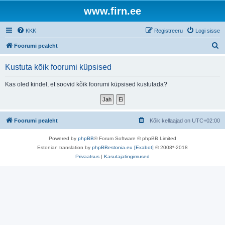
www.firn.ee
KKK
Registreeru
Logi sisse
O
Foorumi pealeht
t
Kustuta kõik foorumi küpsised
s
i
Kas oled kindel, et soovid kõik foorumi küpsised kustutada?
Foorumi pealeht
Kõik kellaajad on
UTC+02:00
Powered by
phpBB
® Forum Software © phpBB Limited
Estonian translation by
phpBBestonia.eu [Exabot]
© 2008*-2018
Privaatsus
|
Kasutajatingimused