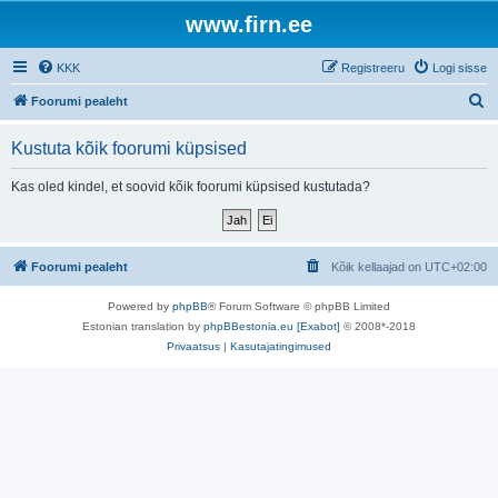
www.firn.ee
KKK
Registreeru
Logi sisse
O
Foorumi pealeht
t
Kustuta kõik foorumi küpsised
s
i
Kas oled kindel, et soovid kõik foorumi küpsised kustutada?
Foorumi pealeht
Kõik kellaajad on
UTC+02:00
Powered by
phpBB
® Forum Software © phpBB Limited
Estonian translation by
phpBBestonia.eu [Exabot]
© 2008*-2018
Privaatsus
|
Kasutajatingimused