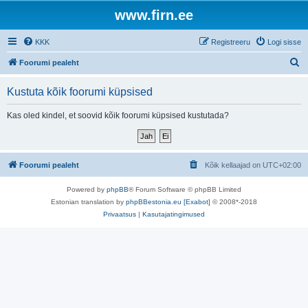
www.firn.ee
KKK
Registreeru
Logi sisse
O
Foorumi pealeht
t
Kustuta kõik foorumi küpsised
s
i
Kas oled kindel, et soovid kõik foorumi küpsised kustutada?
Foorumi pealeht
Kõik kellaajad on
UTC+02:00
Powered by
phpBB
® Forum Software © phpBB Limited
Estonian translation by
phpBBestonia.eu [Exabot]
© 2008*-2018
Privaatsus
|
Kasutajatingimused