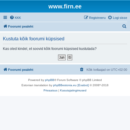
www.firn.ee
KKK
Registreeru
Logi sisse
O
Foorumi pealeht
t
Kustuta kõik foorumi küpsised
s
i
Kas oled kindel, et soovid kõik foorumi küpsised kustutada?
Foorumi pealeht
Kõik kellaajad on
UTC+02:00
Powered by
phpBB
® Forum Software © phpBB Limited
Estonian translation by
phpBBestonia.eu [Exabot]
© 2008*-2018
Privaatsus
|
Kasutajatingimused