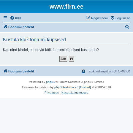
www.firn.ee
KKK
Registreeru
Logi sisse
O
Foorumi pealeht
t
Kustuta kõik foorumi küpsised
s
i
Kas oled kindel, et soovid kõik foorumi küpsised kustutada?
Foorumi pealeht
Kõik kellaajad on
UTC+02:00
Powered by
phpBB
® Forum Software © phpBB Limited
Estonian translation by
phpBBestonia.eu [Exabot]
© 2008*-2018
Privaatsus
|
Kasutajatingimused