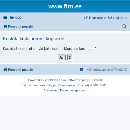
www.firn.ee
KKK
Registreeru
Logi sisse
O
Foorumi pealeht
t
Kustuta kõik foorumi küpsised
s
i
Kas oled kindel, et soovid kõik foorumi küpsised kustutada?
Foorumi pealeht
Kõik kellaajad on
UTC+02:00
Powered by
phpBB
® Forum Software © phpBB Limited
Estonian translation by
phpBBestonia.eu [Exabot]
© 2008*-2018
Privaatsus
|
Kasutajatingimused