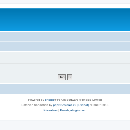
Powered by
phpBB
® Forum Software © phpBB Limited
Estonian translation by
phpBBestonia.eu [Exabot]
© 2008*-2018
Privaatsus
|
Kasutajatingimused