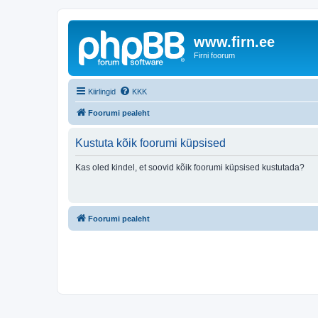
www.firn.ee
Firni foorum
Kiirlingid
KKK
Foorumi pealeht
Kustuta kõik foorumi küpsised
Kas oled kindel, et soovid kõik foorumi küpsised kustutada?
Foorumi pealeht