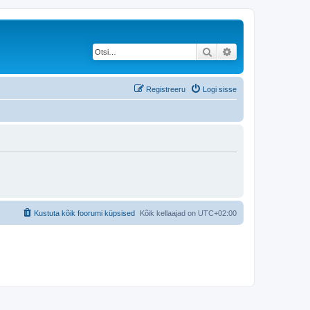
Otsi
Täiendatud otsing
Registreeru
Logi sisse
Kustuta kõik foorumi küpsised
Kõik kellaajad on
UTC+02:00