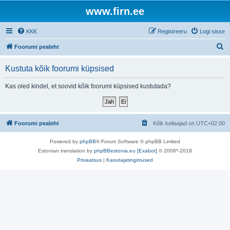
www.firn.ee
KKK
Registreeru
Logi sisse
O
Foorumi pealeht
t
Kustuta kõik foorumi küpsised
s
i
Kas oled kindel, et soovid kõik foorumi küpsised kustutada?
Foorumi pealeht
Kõik kellaajad on
UTC+02:00
Powered by
phpBB
® Forum Software © phpBB Limited
Estonian translation by
phpBBestonia.eu [Exabot]
© 2008*-2018
Privaatsus
|
Kasutajatingimused