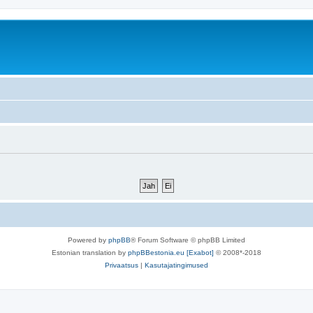
Powered by
phpBB
® Forum Software © phpBB Limited
Estonian translation by
phpBBestonia.eu [Exabot]
© 2008*-2018
Privaatsus
|
Kasutajatingimused