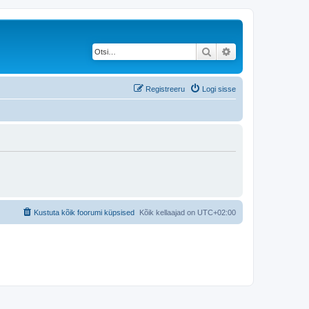
Otsi
Täiendatud otsing
Registreeru
Logi sisse
Kustuta kõik foorumi küpsised
Kõik kellaajad on
UTC+02:00