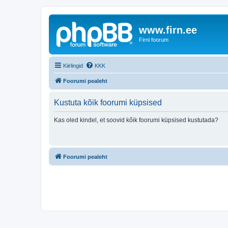
www.firn.ee
Firni foorum
Kiirlingid
KKK
Foorumi pealeht
Kustuta kõik foorumi küpsised
Kas oled kindel, et soovid kõik foorumi küpsised kustutada?
Foorumi pealeht