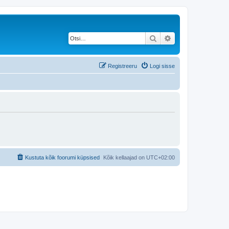
Otsi
Täiendatud otsing
Registreeru
Logi sisse
Kustuta kõik foorumi küpsised
Kõik kellaajad on
UTC+02:00