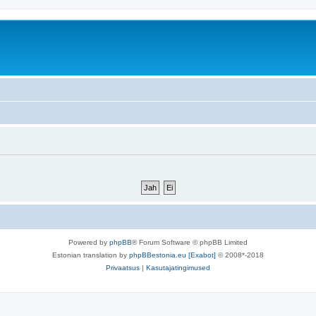
Powered by
phpBB
® Forum Software © phpBB Limited
Estonian translation by
phpBBestonia.eu [Exabot]
© 2008*-2018
Privaatsus
|
Kasutajatingimused