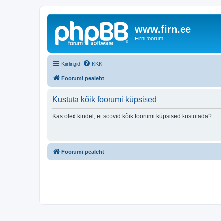
www.firn.ee
Firni foorum
Kiirlingid
KKK
Foorumi pealeht
Kustuta kõik foorumi küpsised
Kas oled kindel, et soovid kõik foorumi küpsised kustutada?
Foorumi pealeht